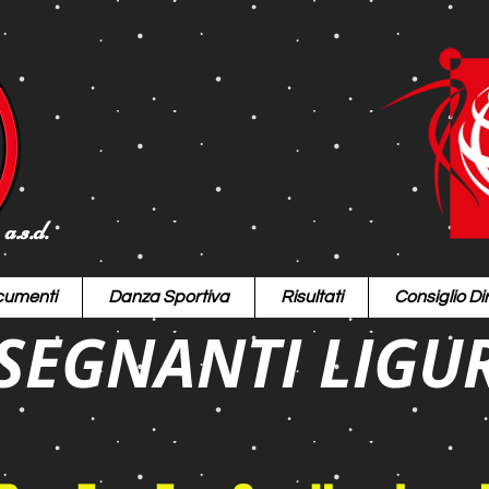
a.s.d.
umenti
Danza Sportiva
Risultati
Consiglio Dir
SEGNANTI LIGU