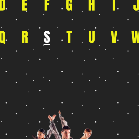
D
E
F
G
H
I
Q
R
S
T
U
V