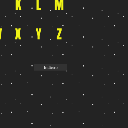
J
K
L
M
W
X
Y
Z
Indietro