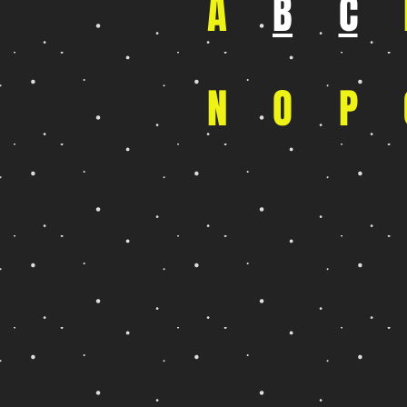
A
B
C
N
O
P