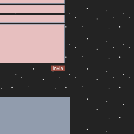
Invia