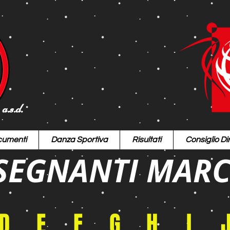
a.s.d.
umenti
Danza Sportiva
Risultati
Consiglio Dir
SEGNANTI MAR
D
E
F
G
H
I