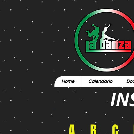
Home
Calendario
Doc
IN
A
B
C