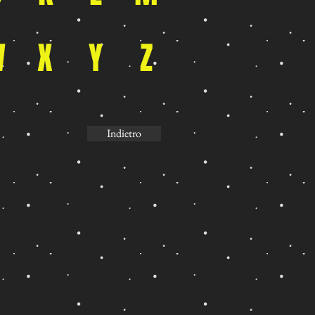
W
X
Y
Z
Indietro