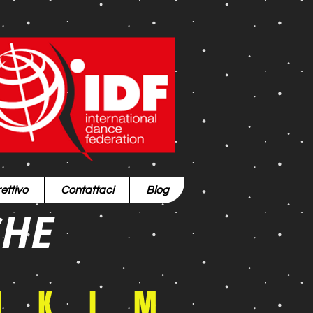
ettivo
Contattaci
Blog
CHE
J
K
L
M