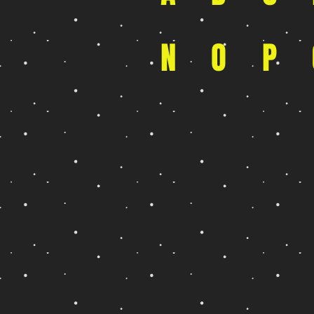
N
O
P