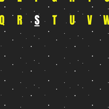
Q
R
S
T
U
V