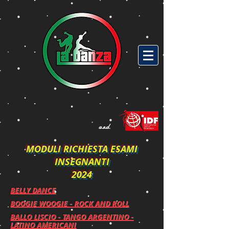
a.s.d.
MODULI RICHIESTA ESAMI
INSEGNANTI
2024
BELLY DANCE
BOOGIE WOOGIE - ROCK AND ROLL
BALLO LISCIO - TANGO ARGENTINO -
LATINO AMERICANI