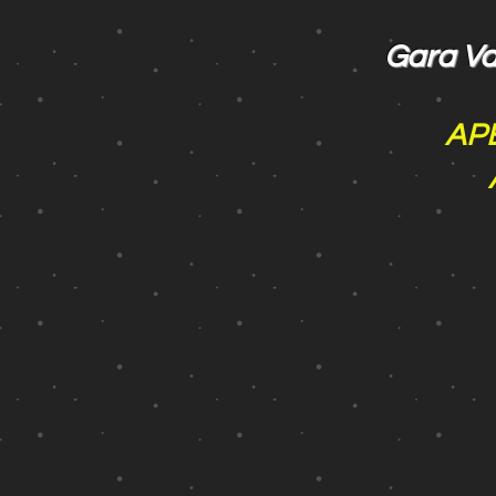
Gara Val
AP