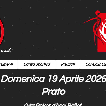
a.s.d.
umenti
Danza Sportiva
Risultati
Consiglio Dir
Domenica 19 Aprile 2026
Prato
Org: Poker d'Assi Ballet