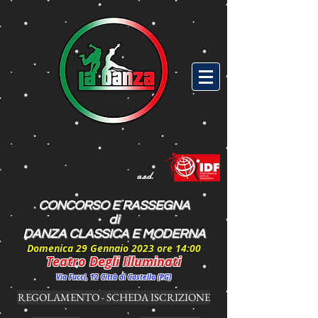
a.s.d.
CONCORSO E RASSEGNA
di
DANZA CLASSICA E MODERNA
Domenica 29 Gennaio 2023 ore 14:00
Teatro Degli Illuminati
Via Fucci, 12 Città di Castello (PG)
REGOLAMENTO - SCHEDA ISCRIZIONE