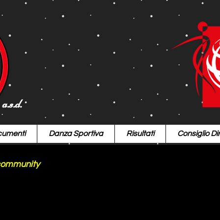
a.s.d.
umenti
Danza Sportiva
Risultati
Consiglio Dir
community