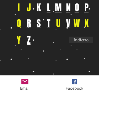
I
J
K
L
M
N
O
P
Q
R
S
T
U
V
W
X
Y
Z
Indietro
Email
Facebook
LA DANZA
a.s.d.
Piazza dei Colori, 8/ab 40138 Bologna