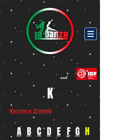
a.s.d.
K
Korance Ermela
A
B
C
D
E
F
G
H