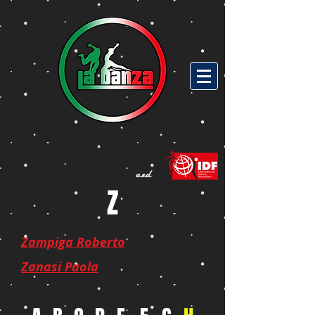
a.s.d.
Z
Zampiga Roberto
Zanasi Paola