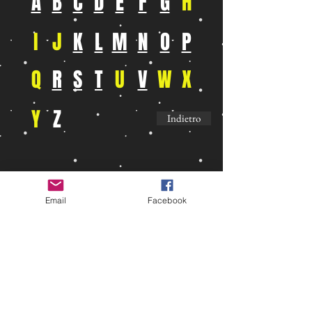
A
B
C
D
E
F
G
H
I
J
K
L
M
N
O
P
Q
R
S
T
U
V
W
X
Y
Z
Indietro
Email
Facebook
LA DANZA
a.s.d.
Piazza dei Colori, 8/ab 40138 Bologna