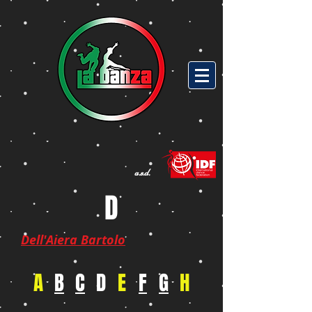
a.s.d.
D
Dell'Aiera Bartolo
A
B
C
D
E
F
G
H