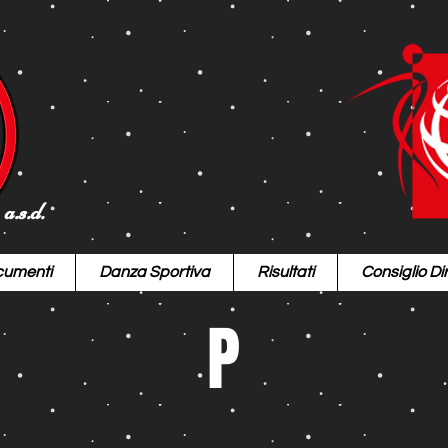
a.s.d.
umenti
Danza Sportiva
Risultati
Consiglio Dir
P