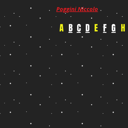
Poggini Niccolo
A
B
C
D
E
F
G
H