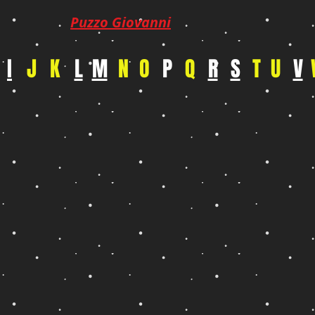
Puzzo Giovanni
I
J
K
L
M
N
O
P
Q
R
S
T
U
V