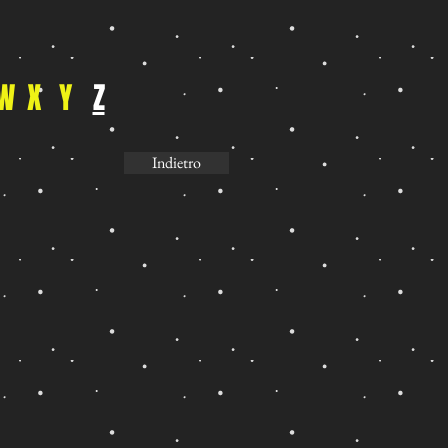
W
X
Y
Z
Indietro