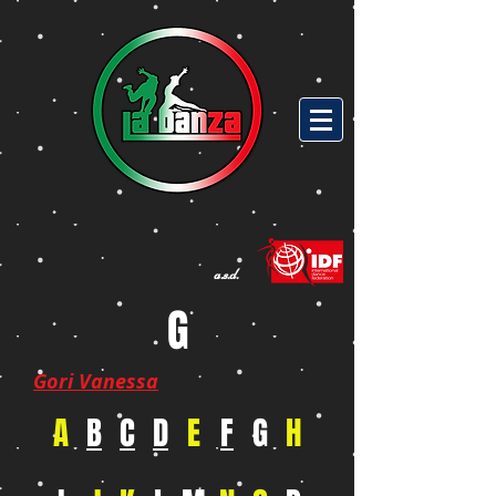
a.s.d.
G
Gori Vanessa
A
B
C
D
E
F
G
H